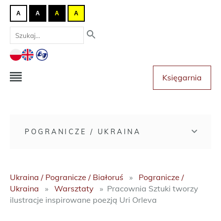
A
A
A
A
Księgarnia
POGRANICZE / UKRAINA
Ukraina / Pogranicze / Białoruś
Pogranicze /
Ukraina
Warsztaty
Pracownia Sztuki tworzy
ilustracje inspirowane poezją Uri Orleva