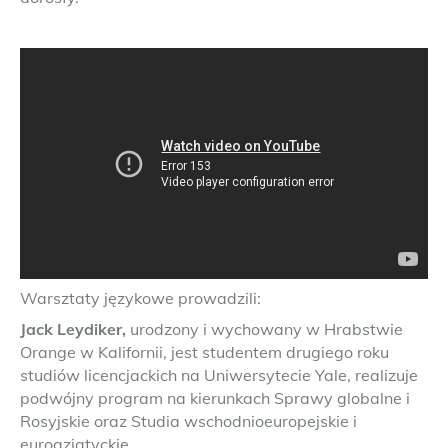
Warsztaty językowe prowadzili:
Jack Leydiker,
urodzony i wychowany w Hrabstwie
Orange w Kalifornii, jest studentem drugiego roku
studiów licencjackich na Uniwersytecie Yale, realizuje
podwójny program na kierunkach Sprawy globalne i
Rosyjskie oraz Studia wschodnioeuropejskie i
euroazjatyckie.