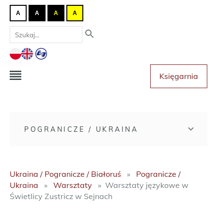
A
A
A
A
Księgarnia
POGRANICZE / UKRAINA
Ukraina / Pogranicze / Białoruś
Pogranicze /
Ukraina
Warsztaty
Warsztaty językowe w
Świetlicy Zustricz w Sejnach