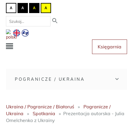
A
A
A
A
Księgarnia
POGRANICZE / UKRAINA
Ukraina / Pogranicze / Białoruś
Pogranicze /
Ukraina
Spotkania
Prezentacja autorska - Julia
Omelchenko z Ukrainy