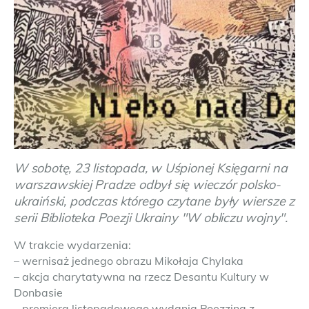
W sobotę, 23 listopada, w Uśpionej Księgarni na
warszawskiej Pradze odbył się wieczór polsko-
ukraiński, podczas którego czytane były wiersze z
serii Biblioteka Poezji Ukrainy "W obliczu wojny".
W trakcie wydarzenia:
– wernisaż jednego obrazu Mikołaja Chylaka
– akcja charytatywna na rzecz Desantu Kultury w
Donbasie
– premiera listopadowego wydania Poezzina z