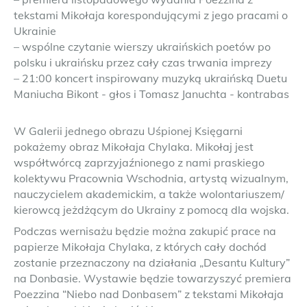
tekstami Mikołaja korespondującymi z jego pracami o
Ukrainie
– wspólne czytanie wierszy ukraińskich poetów po
polsku i ukraińsku przez cały czas trwania imprezy
– 21:00 koncert inspirowany muzyką ukraińską Duetu
Maniucha Bikont - głos i Tomasz Januchta - kontrabas
W Galerii jednego obrazu Uśpionej Księgarni
pokażemy obraz Mikołaja Chylaka. Mikołaj jest
współtwórcą zaprzyjaźnionego z nami praskiego
kolektywu Pracownia Wschodnia, artystą wizualnym,
nauczycielem akademickim, a także wolontariuszem/
kierowcą jeżdżącym do Ukrainy z pomocą dla wojska.
Podczas wernisażu będzie można zakupić prace na
papierze Mikołaja Chylaka, z których cały dochód
zostanie przeznaczony na działania „Desantu Kultury”
na Donbasie. Wystawie będzie towarzyszyć premiera
Poezzina “Niebo nad Donbasem” z tekstami Mikołaja