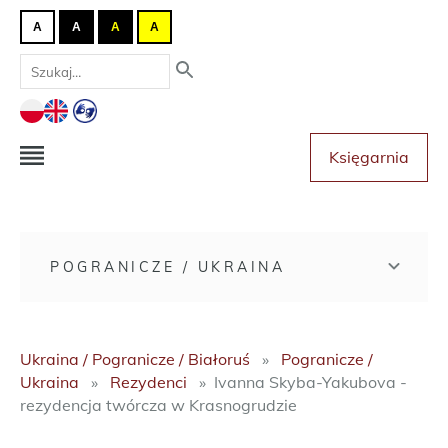
A
A
A
A
Księgarnia
POGRANICZE / UKRAINA
Ukraina / Pogranicze / Białoruś
Pogranicze /
Ukraina
Rezydenci
Ivanna Skyba-Yakubova -
rezydencja twórcza w Krasnogrudzie