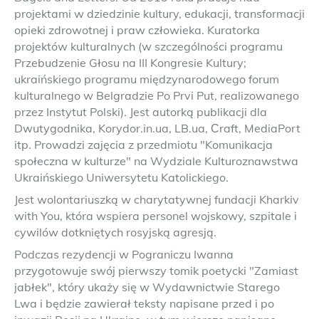
projektami w dziedzinie kultury, edukacji, transformacji
opieki zdrowotnej i praw człowieka. Kuratorka
projektów kulturalnych (w szczególności programu
Przebudzenie Głosu na III Kongresie Kultury;
ukraińskiego programu międzynarodowego forum
kulturalnego w Belgradzie Po Prvi Put, realizowanego
przez Instytut Polski). Jest autorką publikacji dla
Dwutygodnika, Korydor.in.ua, LB.ua, Сraft, MediaPort
itp. Prowadzi zajęcia z przedmiotu "Komunikacja
społeczna w kulturze" na Wydziale Kulturoznawstwa
Ukraińskiego Uniwersytetu Katolickiego.
Jest wolontariuszką w charytatywnej fundacji Kharkiv
with You, która wspiera personel wojskowy, szpitale i
cywilów dotkniętych rosyjską agresją.
Podczas rezydencji w Pograniczu Iwanna
przygotowuje swój pierwszy tomik poetycki "Zamiast
jabłek", który ukaży się w Wydawnictwie Starego
Lwa i będzie zawierał teksty napisane przed i po