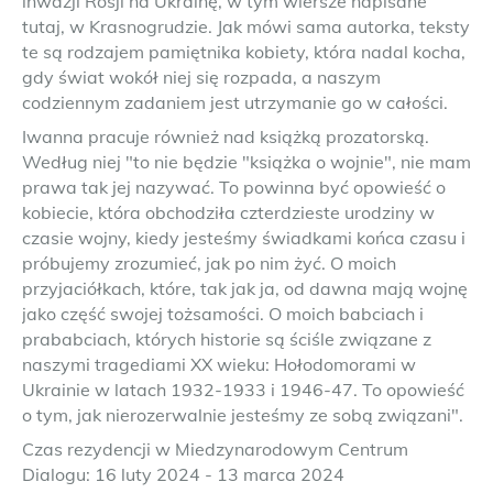
inwazji Rosji na Ukrainę, w tym wiersze napisane
tutaj, w Krasnogrudzie. Jak mówi sama autorka, teksty
te są rodzajem pamiętnika kobiety, która nadal kocha,
gdy świat wokół niej się rozpada, a naszym
codziennym zadaniem jest utrzymanie go w całości.
Iwanna pracuje również nad książką prozatorską.
Według niej "to nie będzie "książka o wojnie", nie mam
prawa tak jej nazywać. To powinna być opowieść o
kobiecie, która obchodziła czterdzieste urodziny w
czasie wojny, kiedy jesteśmy świadkami końca czasu i
próbujemy zrozumieć, jak po nim żyć. O moich
przyjaciółkach, które, tak jak ja, od dawna mają wojnę
jako część swojej tożsamości. O moich babciach i
prababciach, których historie są ściśle związane z
naszymi tragediami XX wieku: Hołodomorami w
Ukrainie w latach 1932-1933 i 1946-47. To opowieść
o tym, jak nierozerwalnie jesteśmy ze sobą związani".
Czas rezydencji w Miedzynarodowym Centrum
Dialogu: 16 luty 2024 - 13 marca 2024