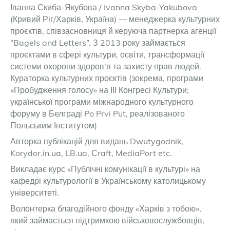
Іванна Скиба-Якубова / Ivanna Skyba-Yakubova
(Кривий Ріг/Харків, Україна) — менеджерка культурних
проєктів, співзасновниця й керуюча партнерка агенції
“Bagels and Letters”. З 2013 року займається
проєктами в сфері культури, освіти, трансформації
системи охорони здоров’я та захисту прав людей.
Кураторка культурних проєктів (зокрема, програми
«Пробудження голосу» на ІІІ Конгресі Культури;
української програми міжнародного культурного
форуму в Белграді Po Prvi Put, реалізованого
Польським Інститутом)
Авторка публікацій для видань Dwutygodnik,
Korydor.in.ua, LB.ua, Сraft, MediaPort etc.
Викладає курс «Публічні комунікації в культурі» на
кафедрі культурології в Українському католицькому
університеті.
Волонтерка благодійного фонду «Харків з тобою»,
який займається підтримкою військовослужбовців,