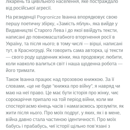
лікарень та цивільного населення, яке постраждало
від російської агресії.
На резиденції Pogranicze Іванна впорядковує свою
першу поетичну збірку, «Замість яблук», яка вийде у
Видавництві Старого Лева і до якої ввійдуть тексти,
написані до повномасштабного вторгнення росії в
Україну, та після нього; в тому числі — вірші, написані
тут, в Красногруді. Як говорить сама авторка, ці тексти
— свого роду щоденник жінки, яка продовжує любити,
коли навколо валиться світ і наша щоденна робота —
його тримати.
Також Іванна працює над прозовою книжкою. За її
словами, «це не буде “книжка про війну”, я навряд чи
маю на неї право. Це має бути історія про жінку, чиє
сорокаріччя припало на той період війни, коли ми
спостерігаємо кінець часів і намагаємось зрозуміти, як
жити після нього. Про моїх подруг, у яких, як і в мене,
війна давно стала частиною ідентичності. Про моїх
бабусь і прабабусь, чиї історії щільно пов’язані з