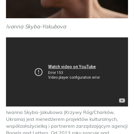
Ivanna Skyba-Yakubova
Iwanna Skyba-Jakubowa (Krzywy Róg/Charków,
Ukraina) jest menedżerem projektów kulturalnych,
współzałożycielką i partnerem zarządzającym agencji
Bagels and Letters. Od 2013 roku pracuje nad