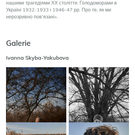
нашими трагедіями ХХ століття: Голодоморами в
Україні 1932-1933 і 1946-47 рр. Про те, як ми
нерозривно пов’язані».
Galerie
Ivanna Skyba-Yakubova