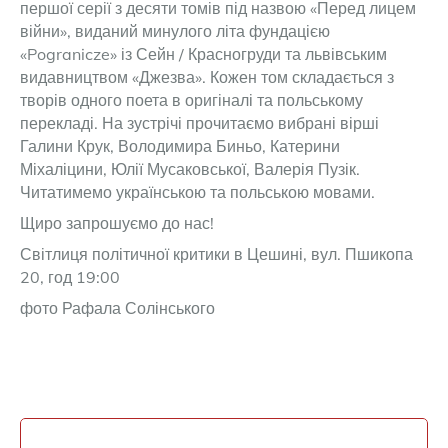
першої серії з десяти томів під назвою «Перед лицем
війни», виданий минулого літа фундацією
«Pogranicze» із Сейн / Красногруди та львівським
видавництвом «Джезва». Кожен том складається з
творів одного поета в оригіналі та польському
перекладі. На зустрічі прочитаємо вибрані вірші
Галини Крук, Володимира Биньо, Катерини
Міхаліцини, Юлії Мусаковської, Валерія Пузік.
Читатимемо українською та польською мовами.
Щиро запрошуємо до нас!
Світлиця політичної критики в Цешині, вул. Пшикопа
20, год 19:00
фото Рафала Солінського