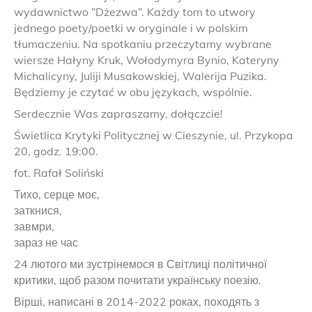
wydawnictwo ”Dżezwa”. Każdy tom to utwory
jednego poety/poetki w oryginale i w polskim
tłumaczeniu. Na spotkaniu przeczytamy wybrane
wiersze Hałyny Kruk, Wołodymyra Bynio, Kateryny
Michalicyny, Juliji Musakowskiej, Walerija Puzika.
Będziemy je czytać w obu językach, wspólnie.
Serdecznie Was zapraszamy, dołączcie!
Świetlica Krytyki Politycznej w Cieszynie, ul. Przykopa
20, godz. 19:00.
fot. Rafał Soliński
Тихо, серце моє,
заткнися,
завмри,
зараз не час
24 лютого ми зустрінемося в Світлиці політичної
критики, щоб разом почитати українську поезію.
Вірші, написані в 2014-2022 роках, походять з