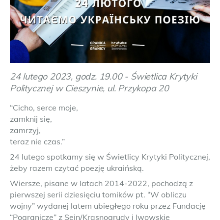
24 lutego 2023, godz. 19.00 - Świetlica Krytyki
Politycznej w Cieszynie, ul. Przykopa 20
“Cicho, serce moje,
zamknij się,
zamrzyj,
teraz nie czas.”
24 lutego spotkamy się w Świetlicy Krytyki Politycznej,
żeby razem czytać poezję ukraińską.
Wiersze, pisane w latach 2014-2022, pochodzą z
pierwszej serii dziesięciu tomików pt. “W obliczu
wojny” wydanej latem ubiegłego roku przez Fundację
“Pogranicze” z Sejn/Krasnogrudy i lwowskie