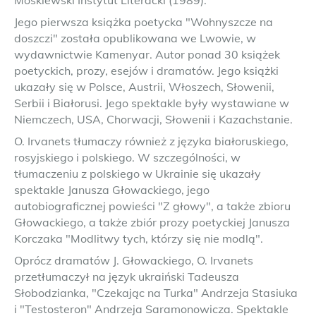
Moskiewski Instytut Literacki (1989).
Jego pierwsza książka poetycka "Wohnyszcze na
doszczi" została opublikowana we Lwowie, w
wydawnictwie Kamenyar. Autor ponad 30 książek
poetyckich, prozy, esejów i dramatów. Jego książki
ukazały się w Polsce, Austrii, Włoszech, Słowenii,
Serbii i Białorusi. Jego spektakle były wystawiane w
Niemczech, USA, Chorwacji, Słowenii i Kazachstanie.
O. Irvanets tłumaczy również z języka białoruskiego,
rosyjskiego i polskiego. W szczególności, w
tłumaczeniu z polskiego w Ukrainie się ukazały
spektakle Janusza Głowackiego, jego
autobiograficznej powieści "Z głowy", a także zbioru
Głowackiego, a także zbiór prozy poetyckiej Janusza
Korczaka "Modlitwy tych, którzy się nie modlą".
Oprócz dramatów J. Głowackiego, O. Irvanets
przetłumaczył na język ukraiński Tadeusza
Słobodzianka, "Czekając na Turka" Andrzeja Stasiuka
i "Testosteron" Andrzeja Saramonowicza. Spektakle