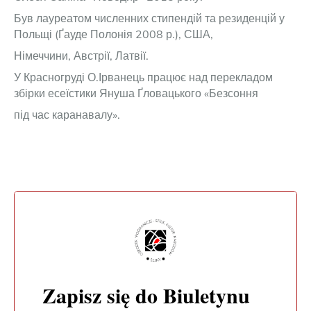
Був лауреатом численних стипендій та резиденцій у
Польщі (Ґауде Полонія 2008 р.), США,
Німеччини, Австрії, Латвії.
У Красногруді О.Ірванець працює над перекладом
збірки есеїстики Януша Ґловацького «Безсоння
під час каранавалу».