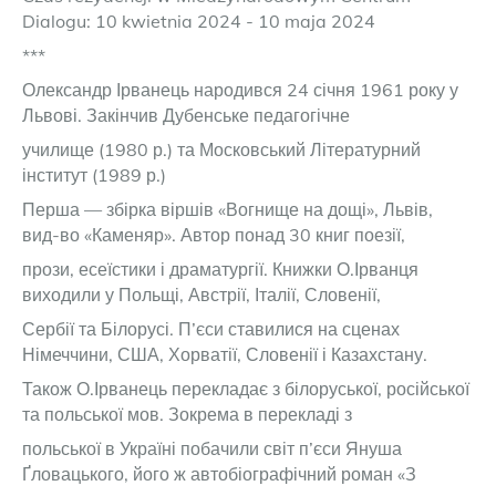
Dialogu: 10 kwietnia 2024 - 10 maja 2024
***
Олександр Ірванець народився 24 січня 1961 року у
Львові. Закінчив Дубенське педагогічне
училище (1980 р.) та Московський Літературний
інститут (1989 р.)
Перша — збірка віршів «Вогнище на дощі», Львів,
вид-во «Каменяр». Автор понад 30 книг поезії,
прози, есеїстики і драматургії. Книжки О.Ірванця
виходили у Польщі, Австрії, Італії, Словенії,
Сербії та Білорусі. П’єси ставилися на сценах
Німеччини, США, Хорватії, Словенії і Казахстану.
Також О.Ірванець перекладає з білоруської, російської
та польської мов. Зокрема в перекладі з
польської в Україні побачили світ п’єси Януша
Ґловацького, його ж автобіографічний роман «З