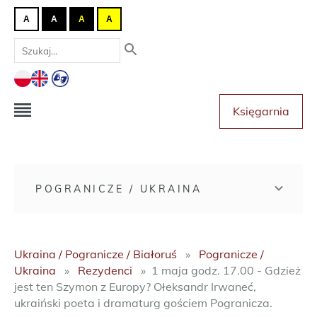
A
A
A
A
Księgarnia
POGRANICZE / UKRAINA
Ukraina / Pogranicze / Białoruś
Pogranicze /
Ukraina
Rezydenci
1 maja godz. 17.00 - Gdzież
jest ten Szymon z Europy? Ołeksandr Irwaneć,
ukraiński poeta i dramaturg gościem Pogranicza.