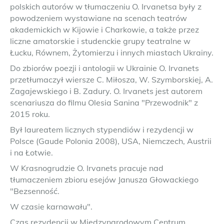
polskich autorów w tłumaczeniu O. Irvanetsa były z
powodzeniem wystawiane na scenach teatrów
akademickich w Kijowie i Charkowie, a także przez
liczne amatorskie i studenckie grupy teatralne w
Łucku, Równem, Żytomierzu i innych miastach Ukrainy.
Do zbiorów poezji i antologii w Ukrainie O. Irvanets
przetłumaczył wiersze C. Miłosza, W. Szymborskiej, A.
Zagajewskiego i B. Zadury. O. Irvanets jest autorem
scenariusza do filmu Olesia Sanina "Przewodnik" z
2015 roku.
Był laureatem licznych stypendiów i rezydencji w
Polsce (Gaude Polonia 2008), USA, Niemczech, Austrii
i na Łotwie.
W Krasnogrudzie O. Irvanets pracuje nad
tłumaczeniem zbioru esejów Janusza Głowackiego
"Bezsenność.
W czasie karnawału".
Czas rezydencji w Miedzynarodowym Centrum