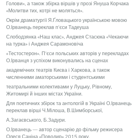
Голови», а також збірка віршів у прозі Януша Корчака
«Молитви тих, котрі не моляться».
Окрім драматургії Я.Ґловацького українською мовою
О.Ірванець переклав п’єси Тадеуша
Слободзянка «Наш клас», Анджея Стасюка «Чекаючи
на турка» і Анджея Сарамоновіча
«Тестостерон». П’єси польських авторів у перекладах
О.Ірванця з успіхом виконувались на сценах
академічних театрів Києва і Харкова, а також
численними аматорськими і студентськими
театральними колективами у Луцьку, Рівному,
Житомирі й інших містах України.
Для поетичних збірок та антологій в Україні О.Ірванець
переклав вірші Ч.Мілоша, В.Шимборської,
А.Загаєвського, Б.Задури.
О.Ірванець — автор сценарію до фільму режисера
Олеся Саніна «Поводир» 2015 року.