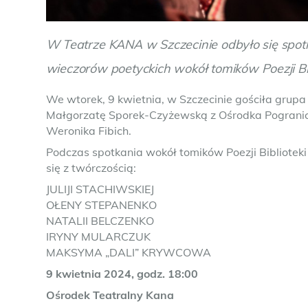
W Teatrze KANA w Szczecinie odbyło się spotk
wieczorów poetyckich wokół tomików Poezji Bib
We wtorek, 9 kwietnia, w Szczecinie gościła grupa
Małgorzatę Sporek-Czyżewską z Ośrodka Pogranic
Weronika Fibich.
Podczas spotkania wokół tomików Poezji Bibliotek
się z twórczością:
JULIJI STACHIWSKIEJ
OŁENY STEPANENKO
NATALII BELCZENKO
IRYNY MULARCZUK
MAKSYMA „DALI” KRYWCOWA
9 kwietnia 2024, godz. 18:00
Ośrodek Teatralny Kana