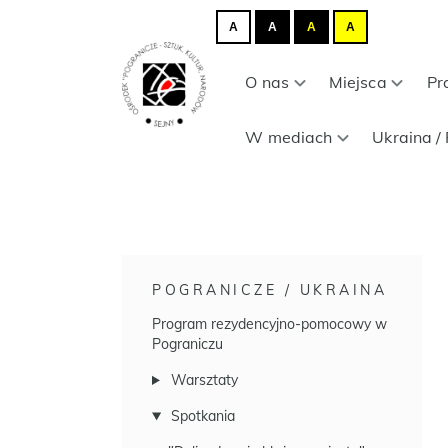
A
A
A
A
O nas
Miejsca
Pr
W mediach
Ukraina / 
POGRANICZE / UKRAINA
Program rezydencyjno-pomocowy w
Pograniczu
Warsztaty
Spotkania