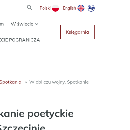
Polski
English
um
W świecie
Księgarnia
ECIE POGRANICZA
Spotkania
W obliczu wojny. Spotkanie
kanie poetyckie
zczecinie