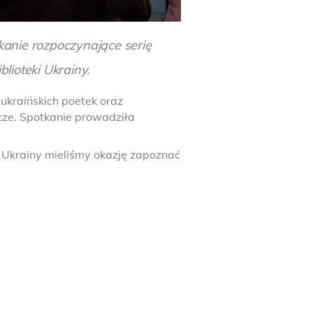
anie rozpoczynające serię
lioteki Ukrainy.
 ukraińskich poetek oraz
ze. Spotkanie prowadziła
i Ukrainy mieliśmy okazję zapoznać