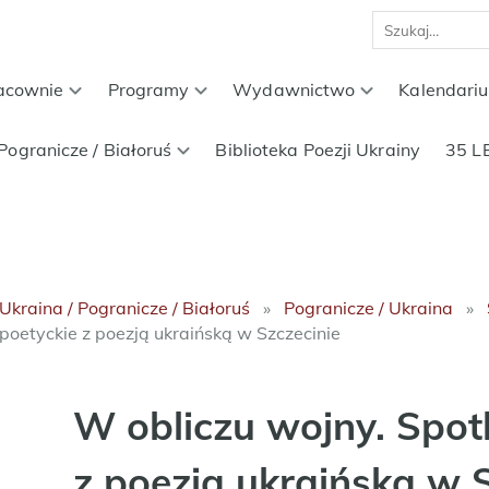
acownie
Programy
Wydawnictwo
Kalendari
Pogranicze / Białoruś
Biblioteka Poezji Ukrainy
35 L
Ukraina / Pogranicze / Białoruś
Pogranicze / Ukraina
poetyckie z poezją ukraińską w Szczecinie
W obliczu wojny. Spot
z poezją ukraińską w S