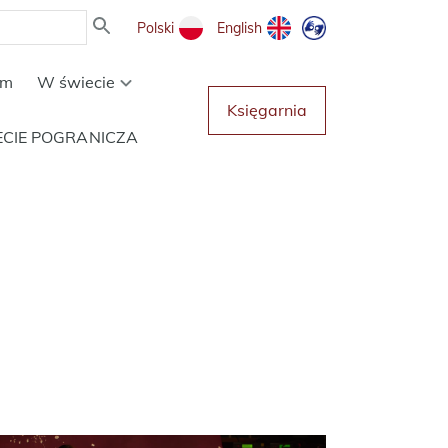
Polski
English
um
W świecie
Księgarnia
ECIE POGRANICZA