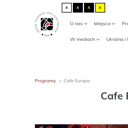
A
A
A
A
O nas
Miejsca
Pr
W mediach
Ukraina / 
Programy
Cafe Europa
Cafe 