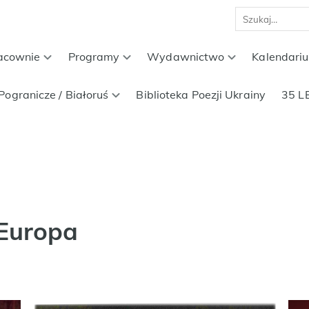
acownie
Programy
Wydawnictwo
Kalendari
Pogranicze / Białoruś
Biblioteka Poezji Ukrainy
35 L
Europa