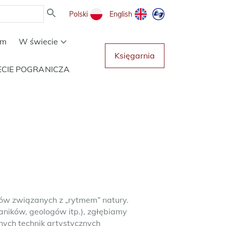
Polski
English
um
W świecie
Księgarnia
ECIE POGRANICZA
w związanych z „rytmem” natury.
ników, geologów itp.), zgłębiamy
nych technik artystycznych