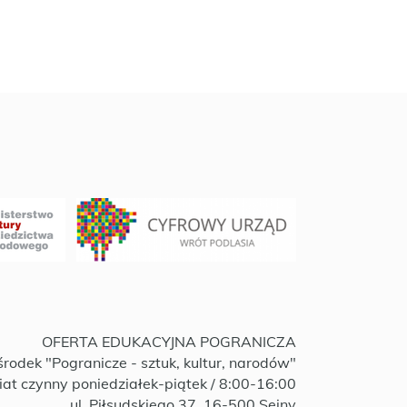
OFERTA EDUKACYJNA POGRANICZA
rodek "Pogranicze - sztuk, kultur, narodów"
iat czynny poniedziałek-piątek / 8:00-16:00
ul. Piłsudskiego 37, 16-500 Sejny