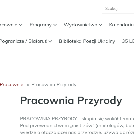
acownie
Programy
Wydawnictwo
Kalendari
Pogranicze / Białoruś
Biblioteka Poezji Ukrainy
35 L
Pracownie
Pracownia Przyrody
Pracownia Przyrody
PRACOWNIA PRZYRODY - skupia się wokół temató
Pod przewodnictwem „mistrzów” (ornitologów, bota
wiedzę o otaczającej nas przyrodzie, używając róż