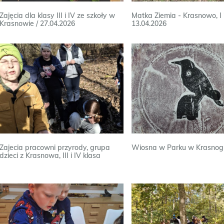
Zajęcia dla klasy III i IV ze szkoły w
Matka Ziemia - Krasnowo, I i
Krasnowie / 27.04.2026
13.04.2026
Zajecia pracowni przyrody, grupa
Wiosna w Parku w Krasnog
dzieci z Krasnowa, III i IV klasa