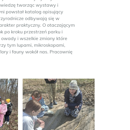
my wiedzę tworząc wystawy i
ni powstał katalog opisujący
przyrodnicze odbywają się w
harakter praktyczny. O otaczającym
k po kroku przestrzeń parku i
, owady i wszelkie zmiany które
rzy tym lupami, mikroskopami,
flory i fauny wokół nas. Pracownię