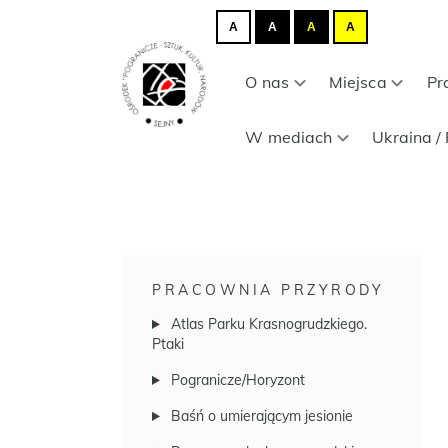
A
A
A
A
O nas
Miejsca
Pr
W mediach
Ukraina / 
PRACOWNIA PRZYRODY
Atlas Parku Krasnogrudzkiego.
Ptaki
Pogranicze/Horyzont
Baśń o umierającym jesionie