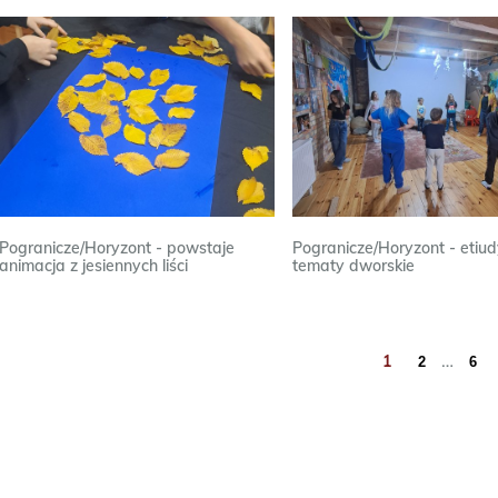
Pogranicze/Horyzont - powstaje
Pogranicze/Horyzont - etiu
animacja z jesiennych liści
tematy dworskie
…
1
2
6