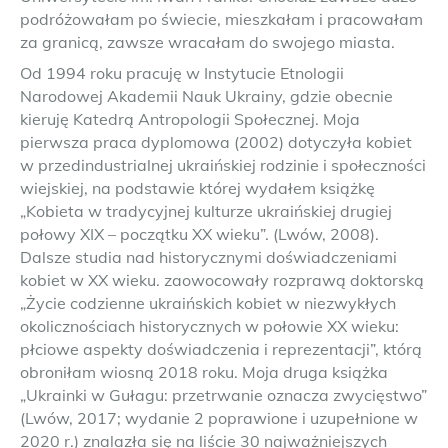
podróżowałam po świecie, mieszkałam i pracowałam
za granicą, zawsze wracałam do swojego miasta.
Od 1994 roku pracuję w Instytucie Etnologii
Narodowej Akademii Nauk Ukrainy, gdzie obecnie
kieruję Katedrą Antropologii Społecznej. Moja
pierwsza praca dyplomowa (2002) dotyczyła kobiet
w przedindustrialnej ukraińskiej rodzinie i społeczności
wiejskiej, na podstawie której wydałem książkę
„Kobieta w tradycyjnej kulturze ukraińskiej drugiej
połowy XIX – początku XX wieku”. (Lwów, 2008).
Dalsze studia nad historycznymi doświadczeniami
kobiet w XX wieku. zaowocowały rozprawą doktorską
„Życie codzienne ukraińskich kobiet w niezwykłych
okolicznościach historycznych w połowie XX wieku:
płciowe aspekty doświadczenia i reprezentacji”, którą
obroniłam wiosną 2018 roku. Moja druga książka
„Ukrainki w Gułagu: przetrwanie oznacza zwycięstwo”
(Lwów, 2017; wydanie 2 poprawione i uzupełnione w
2020 r.) znalazła się na liście 30 najważniejszych