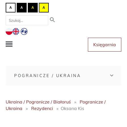
A
A
A
A
Księgarnia
POGRANICZE / UKRAINA
Ukraina / Pogranicze / Białoruś
Pogranicze /
Ukraina
Rezydenci
Oksana Kis