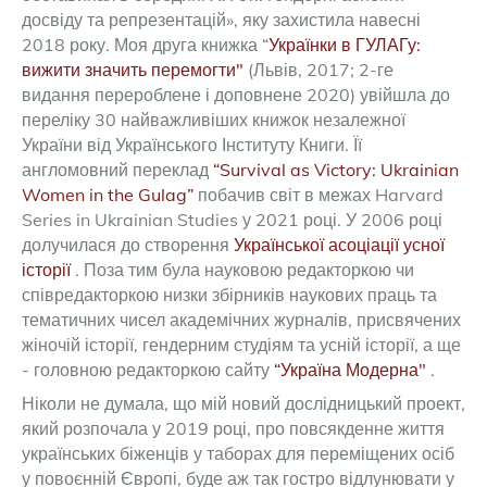
досвіду та репрезентацій», яку захистила навесні
2018 року. Моя друга книжка “
Українки в ГУЛАГу:
вижити значить перемогти"
(Львів, 2017; 2-ге
видання перероблене і доповнене 2020) увійшла до
переліку 30 найважливіших книжок незалежної
України від Українського Інституту Книги. Її
англомовний переклад
“Survival as Victory: Ukrainian
Women in the Gulag”
побачив світ в межах Harvard
Series in Ukrainian Studies у 2021 році. У 2006 році
долучилася до створення
Української асоціації усної
історії
. Поза тим була науковою редакторкою чи
співредакторкою низки збірників наукових праць та
тематичних чисел академічних журналів, присвячених
жіночій історії, гендерним студіям та усній історії, а ще
- головною редакторкою сайту
“Україна Модерна"
.
Ніколи не думала, що мій новий дослідницький проект,
який розпочала у 2019 році, про повсякденне життя
українських біженців у таборах для переміщених осіб
у повоєнній Європі, буде аж так гостро відлунювати у