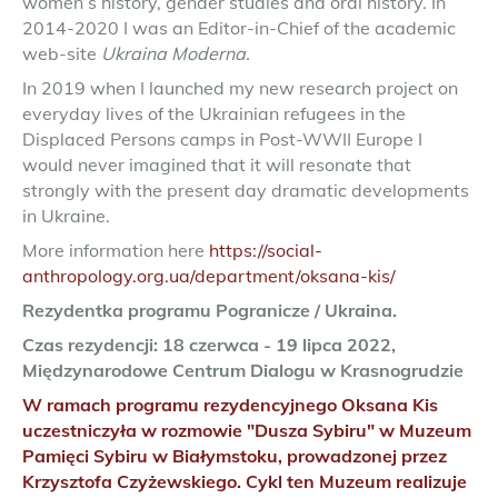
women’s history, gender studies and oral history. In
2014-2020 I was an Editor-in-Chief of the academic
web-site
Ukraina Moderna.
In 2019 when I launched my new research project on
everyday lives of the Ukrainian refugees in the
Displaced Persons camps in Post-WWII Europe I
would never imagined that it will resonate that
strongly with the present day dramatic developments
in Ukraine.
More information here
https://social-
anthropology.org.ua/department/oksana-kis/
Rezydentka programu Pogranicze / Ukraina.
Czas rezydencji: 18 czerwca - 19 lipca 2022,
Międzynarodowe Centrum Dialogu w Krasnogrudzie
W ramach programu rezydencyjnego Oksana Kis
uczestniczyła w rozmowie "Dusza Sybiru" w Muzeum
Pamięci Sybiru w Białymstoku, prowadzonej przez
Krzysztofa Czyżewskiego. Cykl ten Muzeum realizuje