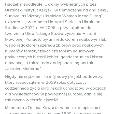
książek niepodległej Ukrainy wybieranych przez
Ukraiński Instytut Książki, w tłumaczeniu na angielski „
Survival as Victory: Ukrainian Women in the Gułag”
ukazała się w ramach Harvard Series in Ukrainian
Studies w 2021 r. W 2006 r. przystąpiłam do
tworzenia Ukraińskiego Stowarzyszenia Historii
Mówionej. Ponadto byłam redaktorem naukowym lub
współredaktorem szeregu zbiorów prac naukowych i
numerów tematycznych czasopism naukowych
poświęconych historii kobiet, gender studies i historii
mówionej, a także redaktorką naczelną portalu
„Ukraine Moderna”.
Nigdy nie sądziłem, że mój nowy projekt badawczy,
który rozpocząłem w 2019 roku, dotyczący
codziennego życia ukraińskich uchodźców w obozach
dla wysiedleńców w powojennej Europie, odbije się
tak mocno w teraźniejszości …
Мене звати Оксана Кісь, я феміністка, історикиня і
антропологиня, від середини 1990-х років вивчаю