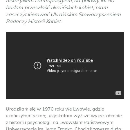
historykiem i antropologiem, od połowy lat 90.
badam przeszłość ukraińskich kobiet, mam
zaszczyt kierować Ukraińskim Stowarzyszeniem
Badaczy Historii Kobiet.
Urodziłam się w 1970 roku we Lwowie, gdzie
ukończyłam szkołę, uzyskałam wyższe wykształcenie
z historii i psychologii na Lwowskim Państwowym
Uniwersytecie im. Iwan Franko. Chociaż zawsze dużo