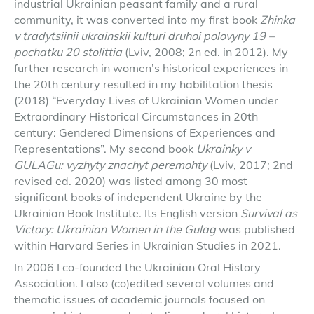
industrial Ukrainian peasant family and a rural
community, it was converted into my first book
Zhinka
v tradytsiinii ukrainskii kulturi druhoi polovyny 19 –
pochatku 20 stolittia
(Lviv, 2008; 2n ed. in 2012). My
further research in women’s historical experiences in
the 20th century resulted in my habilitation thesis
(2018) “Everyday Lives of Ukrainian Women under
Extraordinary Historical Circumstances in 20th
century: Gendered Dimensions of Experiences and
Representations”. My second book
Ukrainky v
GULAGu: vyzhyty znachyt peremohty
(Lviv, 2017; 2nd
revised ed. 2020) was listed among 30 most
significant books of independent Ukraine by the
Ukrainian Book Institute. Its English version
Survival as
Victory: Ukrainian Women in the Gulag
was published
within Harvard Series in Ukrainian Studies in 2021.
In 2006 I co-founded the Ukrainian Oral History
Association. I also (co)edited several volumes and
thematic issues of academic journals focused on