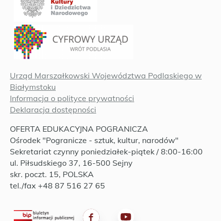
Urząd Marszałkowski Województwa Podlaskiego w
Białymstoku
Informacja o polityce prywatności
Deklaracja dostępności
OFERTA EDUKACYJNA POGRANICZA
Ośrodek "Pogranicze - sztuk, kultur, narodów"
Sekretariat czynny poniedziałek-piątek / 8:00-16:00
ul. Piłsudskiego 37, 16-500 Sejny
skr. poczt. 15, POLSKA
tel./fax +48 87 516 27 65