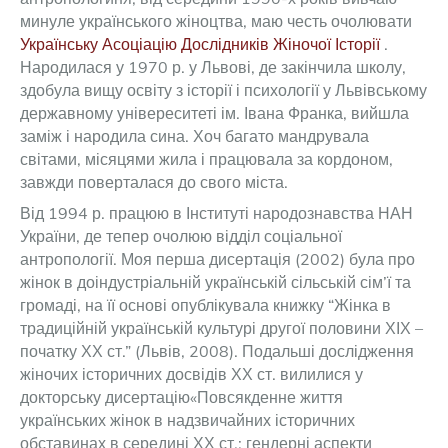
минуле українського жіноцтва, маю честь очолювати
Українську Асоціацію Дослідників Жіночої Історії
.
Народилася у 1970 р. у Львові, де закінчила школу,
здобула вищу освіту з історії і психології у Львівському
державному універеситеті ім. Івана Франка, вийшла
заміж і народила сина. Хоч багато мандрувала
світами, місяцями жила і працювала за кордоном,
завжди поверталася до свого міста.
Від 1994 р. працюю в Інституті народознавства НАН
України, де тепер очолюю відділ соціальної
антропології. Моя перша дисертація (2002) була про
жінок в доіндустріальній українській сільській сім’ї та
громаді, на її основі опублікувала книжку “Жінка в
традиційній українській культурі другої половини ХІХ –
початку ХХ ст.” (Львів, 2008). Подальші дослідження
жіночих історичних досвідів ХХ ст. вилилися у
докторську дисертацію«Повсякденне життя
українських жінок в надзвичайних історичних
обставинах в середині ХХ ст.: гендерні аспекти