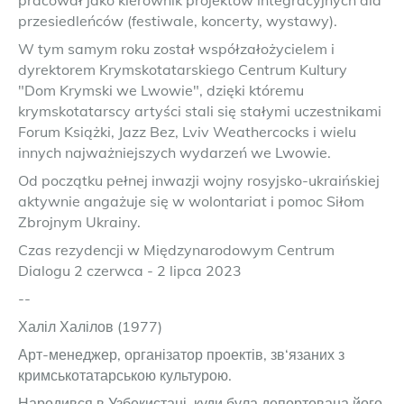
przesiedleńców (festiwale, koncerty, wystawy).
W tym samym roku został współzałożycielem i
dyrektorem Krymskotatarskiego Centrum Kultury
"Dom Krymski we Lwowie", dzięki któremu
krymskotatarscy artyści stali się stałymi uczestnikami
Forum Książki, Jazz Bez, Lviv Weathercocks i wielu
innych najważniejszych wydarzeń we Lwowie.
Od początku pełnej inwazji wojny rosyjsko-ukraińskiej
aktywnie angażuje się w wolontariat i pomoc Siłom
Zbrojnym Ukrainy.
Czas rezydencji w Międzynarodowym Centrum
Dialogu 2 czerwca - 2 lipca 2023
--
Халіл Халілов (1977)
Арт-менеджер, організатор проектів, зв‘язаних з
кримськотатарською культурою.
Народився в Узбекистані, куди була депортована його