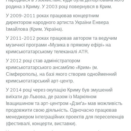
родина з Криму. У 2003 році повернувся в Крим.
У 2009-2011 роках працював концертним
директором народного артиста України Енвера
Ізмайлова (Крим, Україна).
У 2011-2012 роках працював автором та ведучим
музичної програми «Музика в прямому ефірі» на
кримськотатарському телеканалі ATR.
У 2012 році став адміністратором
кримськотатарського ансамблю «Крим» (м.
Сімферополь), на базі якого створив однойменний
кримськотатарський арт-центр.
У 2014 році через окупацію Криму був змушений
виїхати до Львова, де разом із Маркіяном
Іващишином та арт-центром «Дзиґа» мав можливість
продовжити свою діяльність. Одночасно працював
менеджером інтеграційних проектів для переселенців
(фестивалі, концерти, виставки).