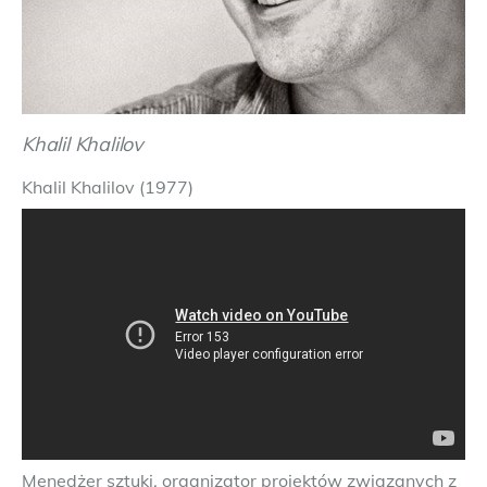
Khalil Khalilov
Khalil Khalilov (1977)
Menedżer sztuki, organizator projektów związanych z