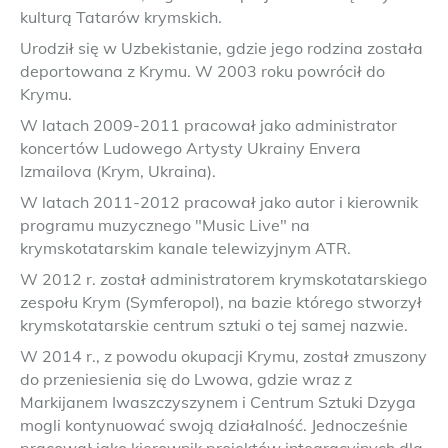
kulturą Tatarów krymskich.
Urodził się w Uzbekistanie, gdzie jego rodzina została
deportowana z Krymu. W 2003 roku powrócił do
Krymu.
W latach 2009-2011 pracował jako administrator
koncertów Ludowego Artysty Ukrainy Envera
Izmailova (Krym, Ukraina).
W latach 2011-2012 pracował jako autor i kierownik
programu muzycznego "Music Live" na
krymskotatarskim kanale telewizyjnym ATR.
W 2012 r. został administratorem krymskotatarskiego
zespołu Krym (Symferopol), na bazie którego stworzył
krymskotatarskie centrum sztuki o tej samej nazwie.
W 2014 r., z powodu okupacji Krymu, został zmuszony
do przeniesienia się do Lwowa, gdzie wraz z
Markijanem Iwaszczyszynem i Centrum Sztuki Dzyga
mogli kontynuować swoją działalność. Jednocześnie
pracował jako kierownik projektów integracyjnych dla