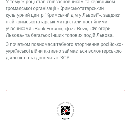
У тому ж році став співзасновником та керівником
громадської організації «Кримськотатарський
культурний центр “Кримський дім у Львові”», завдяки
якій кримськотатарські митці стали постійними
учасниками «Book Forum», «Jazz Bez», «Флюгери
Львова» та багатьох інших топових подій Львова.
З початком повномасштабного вторгнення російсько-
української війни активно займається волонтерською
діяльністю та допомагає ЗСУ.