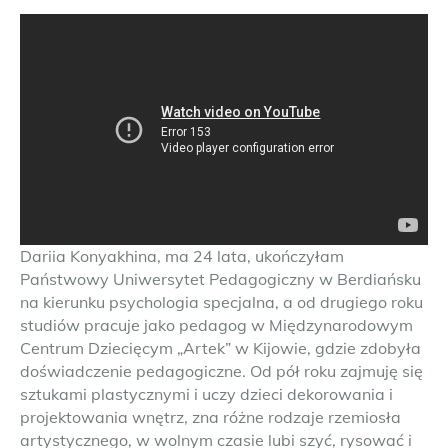
Dariia Konyakhina, ma 24 lata, ukończyłam
Państwowy Uniwersytet Pedagogiczny w Berdiańsku
na kierunku psychologia specjalna, a od drugiego roku
studiów pracuje jako pedagog w Międzynarodowym
Centrum Dziecięcym „Artek” w Kijowie, gdzie zdobyła
doświadczenie pedagogiczne. Od pół roku zajmuję się
sztukami plastycznymi i uczy dzieci dekorowania i
projektowania wnętrz, zna różne rodzaje rzemiosła
artystycznego, w wolnym czasie lubi szyć, rysować i