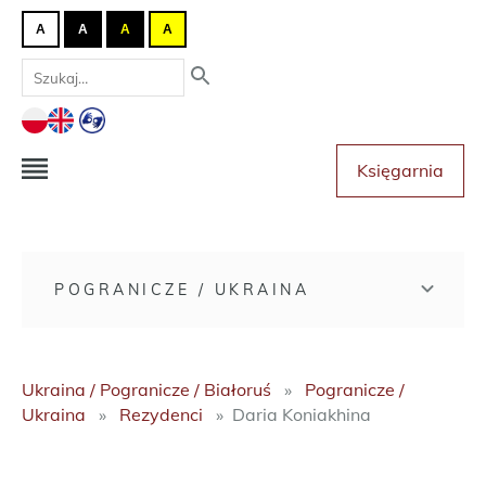
A
A
A
A
Księgarnia
POGRANICZE / UKRAINA
Ukraina / Pogranicze / Białoruś
Pogranicze /
Ukraina
Rezydenci
Daria Koniakhina