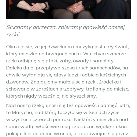
Słuchamy dorzecza, zbieramy opowieść naszej
rzeki!
Okazuje się, że jej dźwiękiem i muzyką jest cały świat,
który mieszka na brzegach nurtu. W cichym szmerze
rzeki odbijają się ptaki, żaby, owady i samoloty.
Daleko dalej przepływa szosa i ruch samochodów, na
chwile wyłaniają się głosy ludzi i odbicia kościelnych
dzwonów. Znajdujemy małe ujścia rzeki, źródełka i
schowane w zaroślach przepływy, trafiamy do miejsc,
których nigdy wcześniej nie słyszeliśmy.
Nad naszą rzeką unosi się też opowieść i pamięć ludzi,
to Marycha, nad którą toczyło się w Sejnach życie
wszystkich czterech pór roku. Niektórzy mieszkali nad
samą wodą, właściwie mogli zarzucać wędkę z okna
pokoju. Inni do domu wracali, przeprawiając się przez