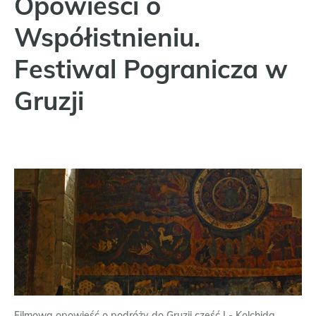
Opowieści o
Współistnieniu.
Festiwal Pogranicza w
Gruzji
Filmowa opowieść o podróży do Gruzji część I - Kolchida