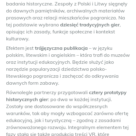
badania historyczne. Zespoły z Polski i Litwy sięgnęły
do dawnych pamiętników, archiwalnych materiałów
prasowych oraz relacji mieszkańców pogranicza. Na
tej podstawie wybrano
dziesięć tradycyjnych gier
,
opisując ich zasady, funkcje społeczne i kontekst
kulturowy.
Efektem jest
trójjęzyczna publikacja
– w języku
polskim, litewskim i angielskim – która trafi do muzeów
oraz instytucji edukacyjnych. Będzie służyć jako
narzędzie popularyzacji dziedzictwa polsko-
litewskiego pogranicza i zachęcać do odkrywania
dawnych form zabawy.
Równolegle partnerzy przygotowali
cztery prototypy
historycznych gier
: po dwa w każdej instytucji.
Zostały one dostosowane do współczesnych
warunków, tak aby mogły wzbogacać zarówno ofertę
edukacyjną, jak i turystyczną – zgodną z zasadami
zrównoważonego rozwoju. Integralnym elementem tej
fazy stała się także produkcja treści VR, które