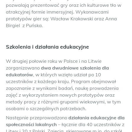
pozwalają prezentować gry oraz ich kulturowe tło w
atrakcyjnej formie immersyjnej. Wykonawcami
prototypów gier są: Wacław Krakowski oraz Anna
Birgiel z Puńska.
Szkolenia i działania edukacyjne
W drugiej połowie roku w Polsce i na Litwie
zorganizowano
dwa dwudniowe szkolenia dla
edukatorów
, w których wzięło udział po 10
uczestników z każdego kraju. Program obejmował
zapoznanie z wynikami badań, naukę prowadzenia
zajęć z wykorzystaniem nowych prototypów oraz
metody pracy z różnymi grupami wiekowymi, w tym
osobami o szczególnych potrzebach.
Następnie przeprowadzono
działania edukacyjne dla
społeczności lokalnych
– łącznie dla 40 uczestników z
Litwy i 20 z Polski. Zajęcia, skierowane m.in. do szkół,