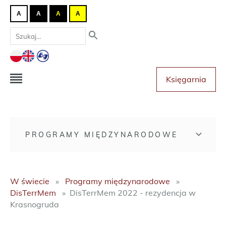
A
A
A
A
Księgarnia
PROGRAMY MIĘDZYNARODOWE
W świecie
Programy międzynarodowe
DisTerrMem
DisTerrMem 2022 - rezydencja w
Krasnogruda