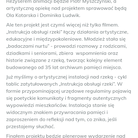
Reżyserem animacji będzie Piotr Myszczyński, a
artystyczną opiekę nad projektem sprawować będą
Ola Kotarska i Dominika Ludwik.
Ale ten projekt jest czymś więcej niż tylko filmem.
„Instrukcja obsługi rzeki” łączy działania artystyczne,
edukacyjne i międzypokoleniowe. Młodzież stała się
„badaczami nurtu” - prowadzi rozmowy z rodzicami,
dziadkami i seniorami, zbiera wspomnienia oraz
historie związane z rzeką, tworząc kolejny element
budowanego od 35 lat archiwum pamięci miejsca.
Już myślimy o artystycznej instalacji nad rzeką - cykl
tablic zatytułowanych „Instrukcja obsługi rzeki”. W
formie przypominającej urzędowe regulaminy pojawią
się poetyckie komunikaty i fragmenty autentycznych
wypowiedzi mieszkańców. Instalacja stanie się
widocznym znakiem przywracania pamięci i
zaproszeniem do refleksji nad tym, co znika, jeśli
przestajemy słuchać.
Finałem projektu będzie plenerowe wydarzenie nad