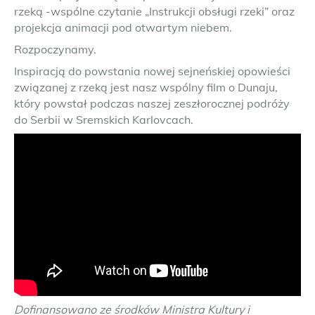
rzeką -wspólne czytanie „Instrukcji obsługi rzeki” oraz
projekcja animacji pod otwartym niebem.
Rozpoczynamy.
Inspiracją do powstania nowej sejneńskiej opowieści
związanej z rzeką jest nasz wspólny film o Dunaju,
który powstał podczas naszej zeszłorocznej podróży
do Serbii w Sremskich Karlovcach.
Dofinansowano ze środków Ministra Kultury i