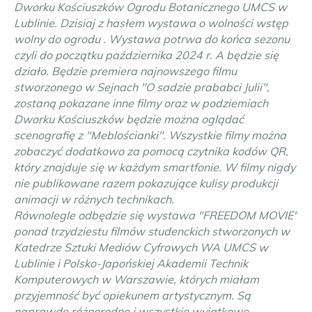
Dworku Kościuszków Ogrodu Botanicznego UMCS w
Lublinie. Dzisiaj z hasłem wystawa o wolności wstęp
wolny do ogrodu . Wystawa potrwa do końca sezonu
czyli do początku października 2024 r. A będzie się
działo. Będzie premiera najnowszego filmu
stworzonego w Sejnach "O sadzie prababci Julii",
zostaną pokazane inne filmy oraz w podziemiach
Dworku Kościuszków będzie można oglądać
scenografię z "Meblościanki". Wszystkie filmy można
zobaczyć dodatkowo za pomocą czytnika kodów QR,
który znajduje się w każdym smartfonie. W filmy nigdy
nie publikowane razem pokazujące kulisy produkcji
animacji w różnych technikach.
Równolegle odbędzie się wystawa "FREEDOM MOVIE"
ponad trzydziestu filmów studenckich stworzonych w
Katedrze Sztuki Mediów Cyfrowych WA UMCS w
Lublinie i Polsko-Japońskiej Akademii Technik
Komputerowych w Warszawie, których miałam
przyjemność być opiekunem artystycznym. Są
naprawdę różnorodne i wszystkie wyjątkowe.