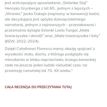
jest wstrząsające opowiadanie „Sielanka Siaj”
Henryka Grynberga z lat 60., jednym z lepszych –
„Wroniec” Jacka Dukaja (napisany w konwencji baśni,
ale decydująca jest optyka dziesięcioletniego
narratora), jednym z najnowszych – przezabawna i
przesmutna dylogia Estonki Leelo Tungai „Mała
towarzyszka i dorośli” oraz „Mała towarzyszka i listy”
(KEW, 2022-2024).
Dzięki Catalinowi Florescu mamy okazję spojrzeć z
wysokości stołu, dachu, z którego podgląda się
mieszkania w bloku naprzeciwko, brzegu banackiej
rzeki na jeszcze jeden ludzki-nieludzki czas: na
prowincję rumuńską lat 70. XX wieku."
CAŁA RECENZJA DO PRZECZYTANIA TUTAJ