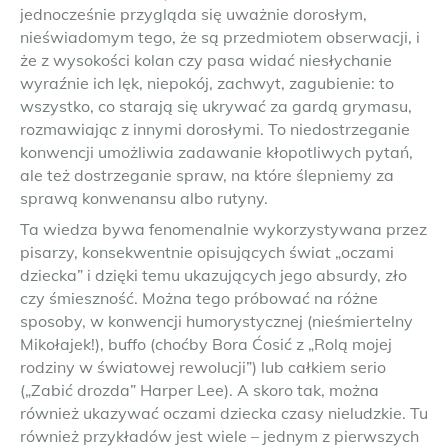
jednocześnie przygląda się uważnie dorosłym,
nieświadomym tego, że są przedmiotem obserwacji, i
że z wysokości kolan czy pasa widać niesłychanie
wyraźnie ich lęk, niepokój, zachwyt, zagubienie: to
wszystko, co starają się ukrywać za gardą grymasu,
rozmawiając z innymi dorosłymi. To niedostrzeganie
konwencji umożliwia zadawanie kłopotliwych pytań,
ale też dostrzeganie spraw, na które ślepniemy za
sprawą konwenansu albo rutyny.
Ta wiedza bywa fenomenalnie wykorzystywana przez
pisarzy, konsekwentnie opisujących świat „oczami
dziecka” i dzięki temu ukazujących jego absurdy, zło
czy śmieszność. Można tego próbować na różne
sposoby, w konwencji humorystycznej (nieśmiertelny
Mikołajek!), buffo (choćby Bora Ćosić z „Rolą mojej
rodziny w światowej rewolucji”) lub całkiem serio
(„Zabić drozda” Harper Lee). A skoro tak, można
również ukazywać oczami dziecka czasy nieludzkie. Tu
również przykładów jest wiele – jednym z pierwszych