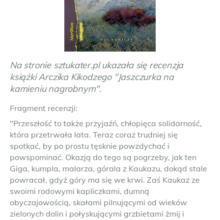
Na stronie sztukater.pl ukazała się recenzja
książki Arczika Kikodzego "Jaszczurka na
kamieniu nagrobnym".
Fragment recenzji:
"Przeszłość to także przyjaźń, chłopięca solidarność,
która przetrwała lata. Teraz coraz trudniej się
spotkać, by po prostu tęsknie powzdychać i
powspominać. Okazją do tego są pogrzeby, jak ten
Giga, kumpla, malarza, górala z Kaukazu, dokąd stale
powracał, gdyż góry ma się we krwi. Zaś Kaukaz ze
swoimi rodowymi kapliczkami, dumną
obyczajowością, skałami pilnującymi od wieków
zielonych dolin i połyskującymi grzbietami żmij i