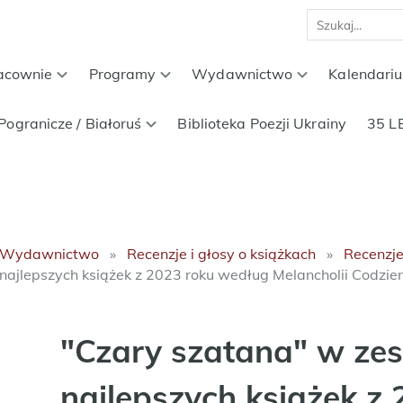
acownie
Programy
Wydawnictwo
Kalendari
Pogranicze / Białoruś
Biblioteka Poezji Ukrainy
35 L
Wydawnictwo
Recenzje i głosy o książkach
Recenzj
najlepszych książek z 2023 roku według Melancholii Codzie
"Czary szatana" w zes
najlepszych książek z 