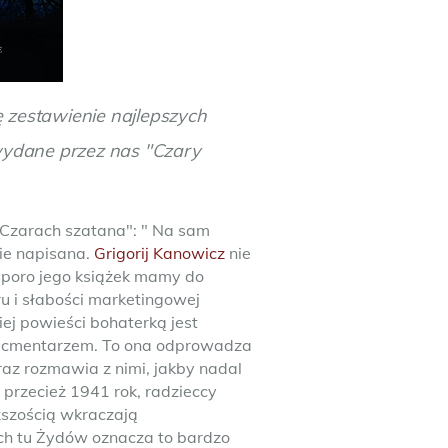
ę zestawienie najlepszych
wydane przez nas "Czary
"Czarach szatana": " Na sam
nie napisana.
Grigorij Kanowicz
nie
 sporo jego książek mamy do
u i słabości marketingowej
ej powieści bohaterką jest
m cmentarzem. To ona odprowadza
raz rozmawia z nimi, jakby nadal
y przecież 1941 rok, radzieccy
yższością wkraczają
ych tu Żydów oznacza to bardzo