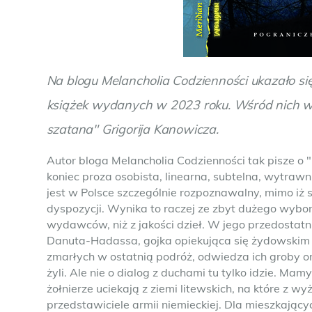
Na blogu Melancholia Codzienności ukazało si
książek wydanych w 2023 roku. Wśród nich 
szatana" Grigorija Kanowicza.
Autor bloga Melancholia Codzienności tak pisze o 
koniec proza osobista, linearna, subtelna, wytraw
jest w Polsce szczególnie rozpoznawalny, mimo iż
dyspozycji. Wynika to raczej ze zbyt dużego wybor
wydawców, niż z jakości dzieł. W jego przedostatni
Danuta-Hadassa, gojka opiekująca się żydowski
zmarłych w ostatnią podróż, odwiedza ich groby o
żyli. Ale nie o dialog z duchami tu tylko idzie. Mam
żołnierze uciekają z ziemi litewskich, na które z w
przedstawiciele armii niemieckiej. Dla mieszkając