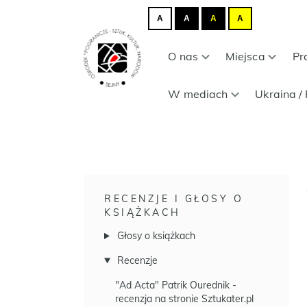
A
A
A
A
O nas
Miejsca
Pr
W mediach
Ukraina / 
RECENZJE I GŁOSY O
KSIĄŻKACH
Głosy o książkach
Recenzje
"Ad Acta" Patrik Ourednik -
recenzja na stronie Sztukater.pl