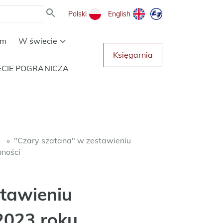
Polski
English
um
W świecie
Księgarnia
ECIE POGRANICZA
e
"Czary szatana" w zestawieniu
nności
tawieniu
2023 roku