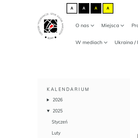
A
A
A
A
O nas
Miejsca
Pr
W mediach
Ukraina / 
KALENDARIUM
2026
2025
Styczeń
Luty