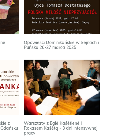
nne
Opowieści Dominikańskie w Sejnach i
Puńsku 26-27 marca 2025
kie z
Warsztaty z Eglė Kašėtienė i
 Gdańsku
Rokasem Kašėtą - 3 dni intensywnej
pracy