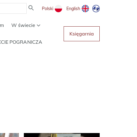
Polski
English
um
W świecie
Księgarnia
ECIE POGRANICZA