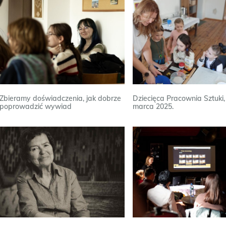
Zbieramy doświadczenia, jak dobrze
Dziecięca Pracownia Sztuki,
poprowadzić wywiad
marca 2025.