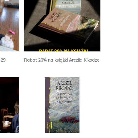
 29
Rabat 20% na książki Arczila Kikodze