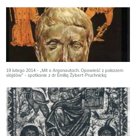
19 lutego 2014 - „Mit o Argonautach. Opowieść z pokazem
slajdów” - spotkanie z dr Emilią Żybert-Pruchnicką