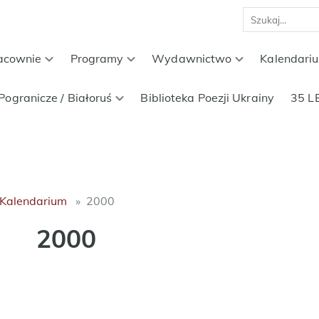
acownie
Programy
Wydawnictwo
Kalendari
Pogranicze / Białoruś
Biblioteka Poezji Ukrainy
35 L
Kalendarium
2000
2000