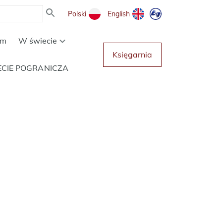
Polski
English
um
W świecie
Księgarnia
ECIE POGRANICZA