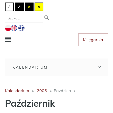
A
A
A
A
Księgarnia
KALENDARIUM
Kalendarium
2005
Październik
Październik