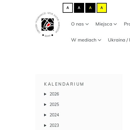
A
A
A
A
O nas
Miejsca
Pr
W mediach
Ukraina / 
KALENDARIUM
2026
2025
2024
2023