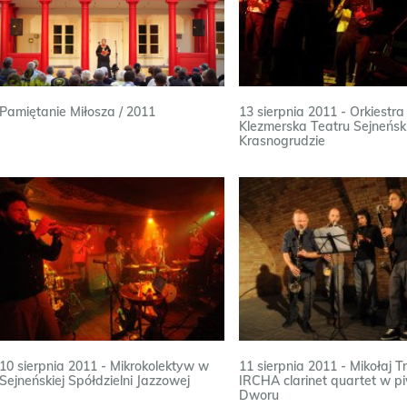
Pamiętanie Miłosza / 2011
13 sierpnia 2011 - Orkiestra
Klezmerska Teatru Sejneńsk
Krasnogrudzie
10 sierpnia 2011 - Mikrokolektyw w
11 sierpnia 2011 - Mikołaj T
Sejneńskiej Spółdzielni Jazzowej
IRCHA clarinet quartet w p
Dworu