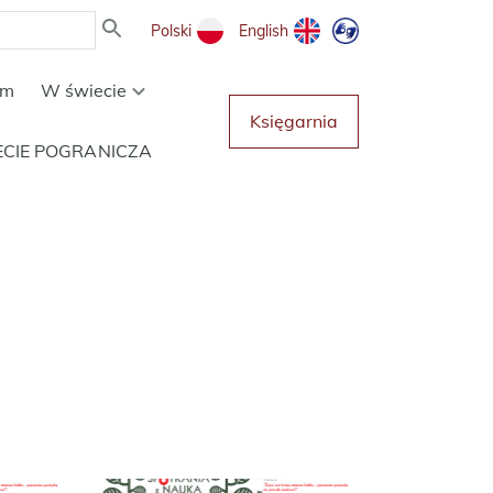
Polski
English
um
W świecie
Księgarnia
ECIE POGRANICZA