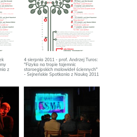
ek
4 sierpnia 2011 - prof. Andrzej Turos:
imy
"Fizyka na tropie tajemnic
nia z
staroegipskich malowideł ściennych"
- Sejneńskie Spotkania z Nauką 2011