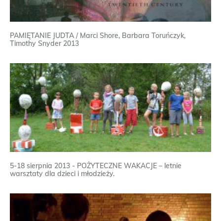
PAMIĘTANIE JUDTA / Marci Shore, Barbara Toruńczyk,
Timothy Snyder 2013
5-18 sierpnia 2013 - POŻYTECZNE WAKACJE – letnie
warsztaty dla dzieci i młodzieży.