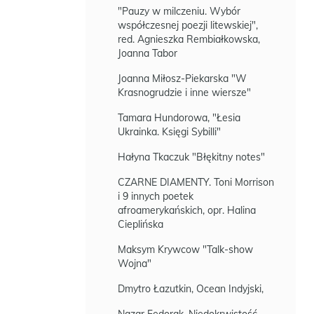
"Pauzy w milczeniu. Wybór
współczesnej poezji litewskiej",
red. Agnieszka Rembiałkowska,
Joanna Tabor
Joanna Miłosz-Piekarska "W
Krasnogrudzie i inne wiersze"
Tamara Hundorowa, "Łesia
Ukrainka. Księgi Sybilli"
Hałyna Tkaczuk "Błękitny notes"
CZARNE DIAMENTY. Toni Morrison
i 9 innych poetek
afroamerykańskich, opr. Halina
Cieplińska
Maksym Krywcow "Talk-show
Wojna"
Dmytro Łazutkin, Ocean Indyjski,