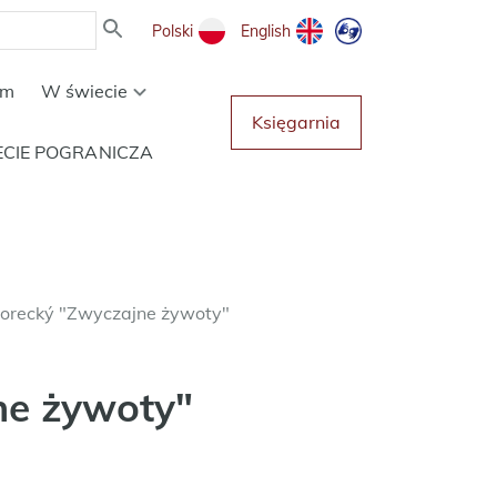
Polski
English
um
W świecie
Księgarnia
ECIE POGRANICZA
vorecký "Zwyczajne żywoty"
ne żywoty"