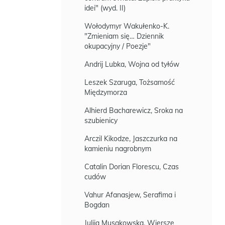
idei" (wyd. II)
Wołodymyr Wakułenko-K.
"Zmieniam się… Dziennik
okupacyjny / Poezje"
Andrij Lubka, Wojna od tyłów
Leszek Szaruga, Tożsamość
Międzymorza
Alhierd Bacharewicz, Sroka na
szubienicy
Arczil Kikodze, Jaszczurka na
kamieniu nagrobnym
Catalin Dorian Florescu, Czas
cudów
Vahur Afanasjew, Serafima i
Bogdan
Julija Musakowska, Wiersze