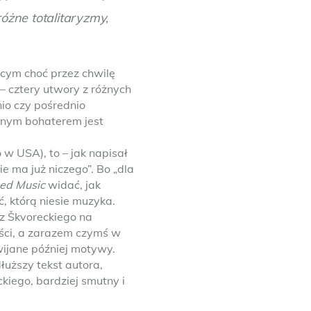
óżne totalitaryzmy,
jącym choć przez chwilę
– cztery utwory z różnych
io czy pośrednio
ównym bohaterem jest
 w USA), to – jak napisał
ie ma już niczego”. Bo „dla
ed Music
widać, jak
 którą niesie muzyka.
 Škvoreckiego na
ści, a zarazem czymś w
wijane później motywy.
uższy tekst autora,
iego, bardziej smutny i