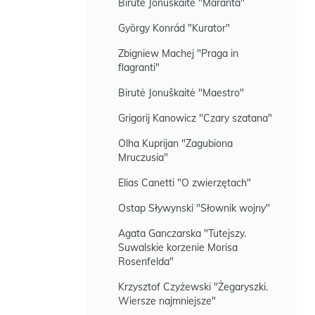
Birutė Jonuškaitė "Maranta"
György Konrád "Kurator"
Zbigniew Machej "Praga in
flagranti"
Birutė Jonuškaitė "Maestro"
Grigorij Kanowicz "Czary szatana"
Olha Kuprijan "Zagubiona
Mruczusia"
Elias Canetti "O zwierzętach"
Ostap Sływynski "Słownik wojny"
Agata Ganczarska "Tutejszy.
Suwalskie korzenie Morisa
Rosenfelda"
Krzysztof Czyżewski "Żegaryszki.
Wiersze najmniejsze"