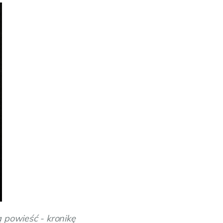
ą powieść - kronikę