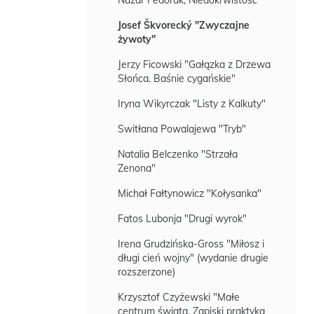
Nazar Fedorak, Niedokrwistość
Josef Škvorecký "Zwyczajne
żywoty"
Jerzy Ficowski "Gałązka z Drzewa
Słońca. Baśnie cygańskie"
Iryna Wikyrczak "Listy z Kalkuty"
Switłana Powalajewa "Tryb"
Natalia Belczenko "Strzała
Zenona"
Michał Fałtynowicz "Kołysanka"
Fatos Lubonja "Drugi wyrok"
Irena Grudzińska-Gross "Miłosz i
długi cień wojny" (wydanie drugie
rozszerzone)
Krzysztof Czyżewski "Małe
centrum świata. Zapiski praktyka