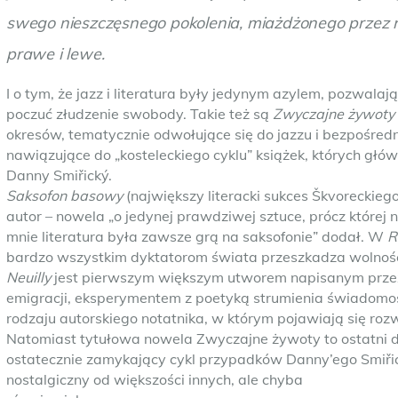
swego nieszczęsnego pokolenia, miażdżonego przez r
prawe i lewe.
I o tym, że jazz i literatura były jedynym azylem, pozwala
poczuć złudzenie swobody. Takie też są
Zwyczajne żywoty
okresów, tematycznie odwołujące się do jazzu i bezpośredn
nawiązujące do „kosteleckiego cyklu” książek, których gł
Danny Smiřický.
Saksofon basowy
(największy literacki sukces Škvoreckiego
autor – nowela „o jedynej prawdziwej sztuce, prócz której n
mnie literatura była zawsze grą na saksofonie” dodał. W
R
bardzo wszystkim dyktatorom świata przeszkadza wolność,
Neuilly
jest pierwszym większym utworem napisanym przez
emigracji, eksperymentem z poetyką strumienia świadomo
rodzaju autorskiego notatnika, w którym pojawiają się roz
Natomiast tytułowa nowela Zwyczajne żywoty to ostatni dł
ostatecznie zamykający cykl przypadków Danny’ego Smiřick
nostalgiczny od większości innych, ale chyba