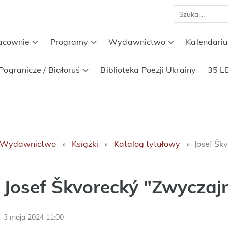
acownie
Programy
Wydawnictwo
Kalendari
Pogranicze / Białoruś
Biblioteka Poezji Ukrainy
35 L
Wydawnictwo
Książki
Katalog tytułowy
Josef Šk
Josef Škvorecký "Zwyczaj
3 maja 2024 11:00