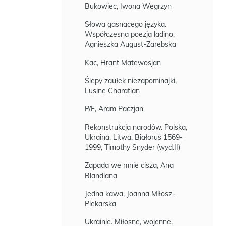
Bukowiec, Iwona Węgrzyn
Słowa gasnącego języka.
Współczesna poezja ladino,
Agnieszka August-Zarębska
Kac, Hrant Matewosjan
Ślepy zaułek niezapominajki,
Lusine Charatian
P/F, Aram Paczjan
Rekonstrukcja narodów. Polska,
Ukraina, Litwa, Białoruś 1569-
1999, Timothy Snyder (wyd.II)
Zapada we mnie cisza, Ana
Blandiana
Jedna kawa, Joanna Miłosz-
Piekarska
Ukrainie. Miłosne, wojenne.