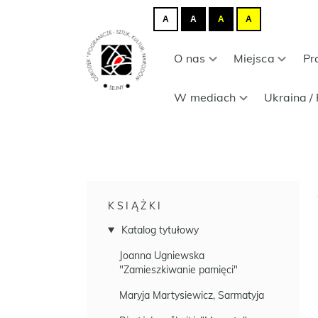
A
A
A
A
O nas
Miejsca
Pr
W mediach
Ukraina / 
KSIĄŻKI
Katalog tytułowy
Joanna Ugniewska
"Zamieszkiwanie pamięci"
Maryja Martysiewicz, Sarmatyja