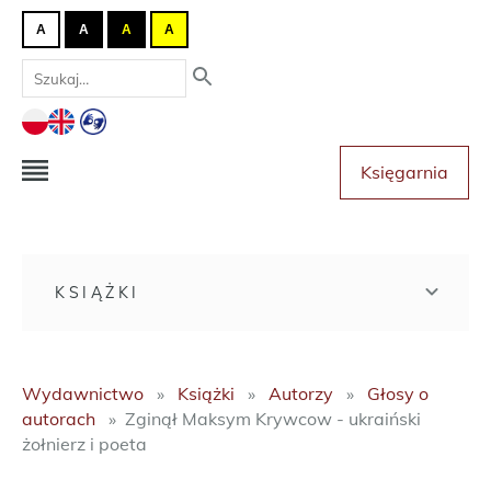
A
A
A
A
Księgarnia
KSIĄŻKI
Wydawnictwo
Książki
Autorzy
Głosy o
autorach
Zginął Maksym Krywcow - ukraiński
żołnierz i poeta