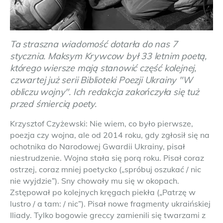
Ta straszna wiadomość dotarła do nas 7
stycznia. Maksym Krywcow był 33 letnim poetą,
którego wiersze mają stanowić część kolejnej,
czwartej już serii Biblioteki Poezji Ukrainy "W
obliczu wojny". Ich redakcja zakończyła się tuż
przed śmiercią poety.
Krzysztof Czyżewski: Nie wiem, co było pierwsze,
poezja czy wojna, ale od 2014 roku, gdy zgłosił się na
ochotnika do Narodowej Gwardii Ukrainy, pisał
niestrudzenie. Wojna stała się porą roku. Pisał coraz
ostrzej, coraz mniej poetycko („spróbuj oszukać / nic
nie wyjdzie”). Sny chowały mu się w okopach.
Zstępował po kolejnych kręgach piekła („Patrzę w
lustro / a tam: / nic”). Pisał nowe fragmenty ukraińskiej
Iliady. Tylko bogowie greccy zamienili się twarzami z