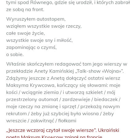
tymi spod Równego, gdzie się urodził, i których zabrał
ze sobą na front.
Wyruszyłem autostopem,
wziąłem wszystkie swoje rzeczy,
całe swoje życie,
wszystkie swoje sny i miłość,
zapominając o czymś,
o sobie.
Właśnie skończyłem redagować tom jego wierszy w
przekładzie Anety Kamińskiej „Talk-show «Wojna»”.
Zdążymy jeszcze z Anetą dołączyć ostatni wiersz
Maksyma Krywcowa, kończący się słowami: moje
kości / wciągnie ziemia / i utworzą szkielet / mój
przestrzelony automat / zardzewieje / biedaczek /
moje rzeczy na zmianę i sprzęt / przekażą nowym
rekrutom / żeby już szybciej była wiosna / żeby
wreszcie / zakwitnąć / fiołkami
„Jeszcze wczoraj czytał swoje wiersze”. Ukraiński
poeta Maksym Krywcow zginął na froncie