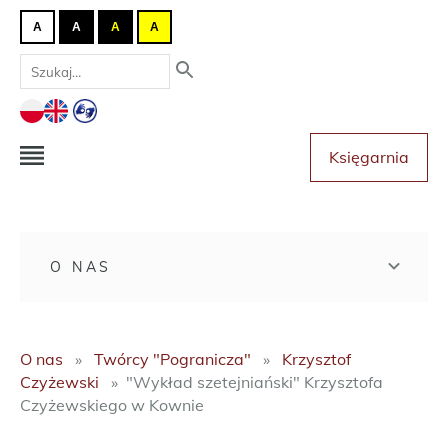
A
A
A
A
Księgarnia
O NAS
O nas
Twórcy "Pogranicza"
Krzysztof
Czyżewski
"Wykład szetejniański" Krzysztofa
Czyżewskiego w Kownie