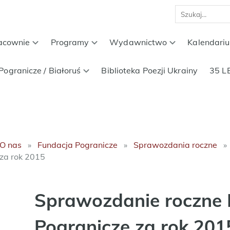
acownie
Programy
Wydawnictwo
Kalendari
Pogranicze / Białoruś
Biblioteka Poezji Ukrainy
35 L
O nas
Fundacja Pogranicze
Sprawozdania roczne
za rok 2015
Sprawozdanie roczne 
Pogranicze za rok 201