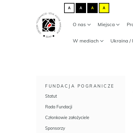
A
A
A
A
O nas
Miejsca
Pr
W mediach
Ukraina / 
FUNDACJA POGRANICZE
Statut
Rada Fundacji
Członkowie założyciele
Sponsorzy