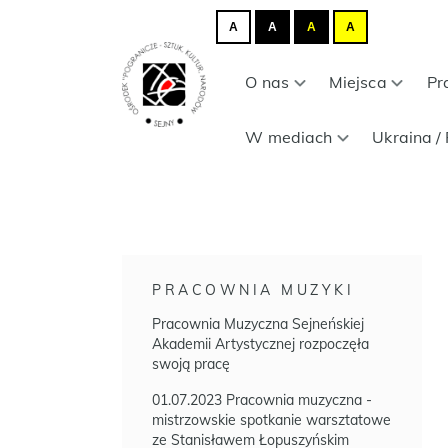
A
A
A
A
O nas
Miejsca
Pr
W mediach
Ukraina / 
PRACOWNIA MUZYKI
Pracownia Muzyczna Sejneńskiej
Akademii Artystycznej rozpoczęła
swoją pracę
01.07.2023 Pracownia muzyczna -
mistrzowskie spotkanie warsztatowe
ze Stanisławem Łopuszyńskim