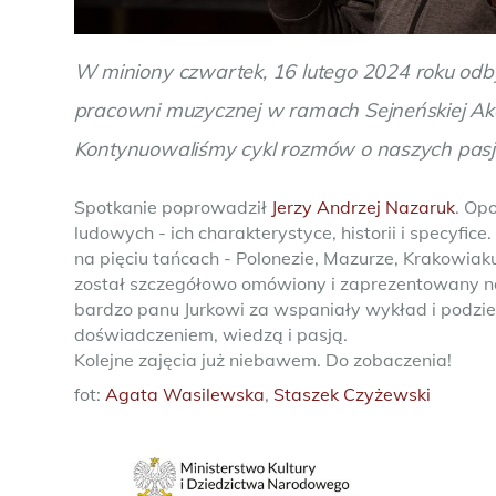
W miniony czwartek, 16 lutego 2024 roku odbył
pracowni muzycznej w ramach Sejneńskiej Aka
Kontynuowaliśmy cykl rozmów o naszych pas
Spotkanie poprowadził
Jerzy Andrzej Nazaruk
. Op
ludowych - ich charakterystyce, historii i specyfic
na pięciu tańcach - Polonezie, Mazurze, Krakowiaku
został szczegółowo omówiony i zaprezentowany n
bardzo panu Jurkowi za wspaniały wykład i podzie
doświadczeniem, wiedzą i pasją.
Kolejne zajęcia już niebawem. Do zobaczenia!
fot:
Agata Wasilewska
,
Staszek Czyżewski