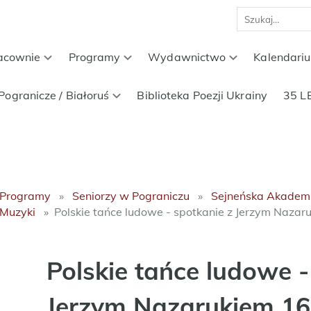
acownie
Programy
Wydawnictwo
Kalendari
Pogranicze / Białoruś
Biblioteka Poezji Ukrainy
35 L
Programy
Seniorzy w Pograniczu
Sejneńska Akadem
Muzyki
Polskie tańce ludowe - spotkanie z Jerzym Naza
Polskie tańce ludowe -
Jerzym Nazarukiem 16