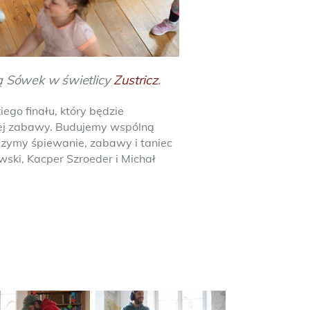
ą Sówek w świetlicy
Zustricz
.
ego finału, który będzie
nej zabawy. Budujemy wspólną
czymy śpiewanie, zabawy i taniec
wski, Kacper Szroeder i Michał