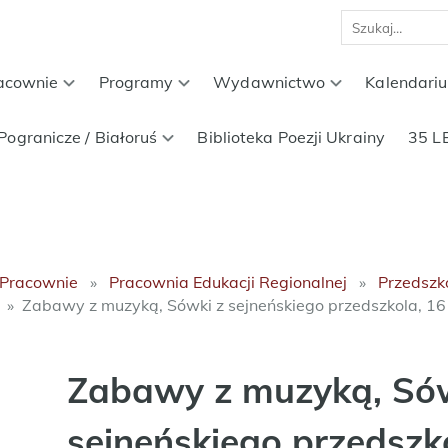
acownie
Programy
Wydawnictwo
Kalendari
Pogranicze / Białoruś
Biblioteka Poezji Ukrainy
35 L
Pracownie
Pracownia Edukacji Regionalnej
Przedszk
Zabawy z muzyką, Sówki z sejneńskiego przedszkola, 1
Zabawy z muzyką, Sów
sejneńskiego przedszk