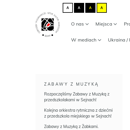
A
A
A
A
O nas
Miejsca
Pr
W mediach
Ukraina / 
ZABAWY Z MUZYKĄ
Rozpoczęliśmy Zabawy z Muzyką z
przedszkolakami w Sejnach!
Kolejna orkiestra rytmiczna z dziećmi
z przedszkola miejskiego w Sejnach!
Zabawy z Muzyką z Żabkami.