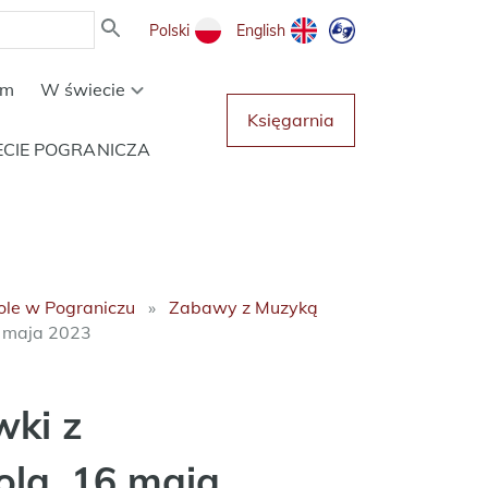
Polski
English
um
W świecie
Księgarnia
ECIE POGRANICZA
ole w Pograniczu
Zabawy z Muzyką
6 maja 2023
ki z
ola, 16 maja