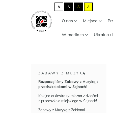
A
A
A
A
O nas
Miejsca
Pr
W mediach
Ukraina / 
ZABAWY Z MUZYKĄ
Rozpoczęliśmy Zabawy z Muzyką z
przedszkolakami w Sejnach!
Kolejna orkiestra rytmiczna z dziećmi
z przedszkola miejskiego w Sejnach!
Zabawy z Muzyką z Żabkami.