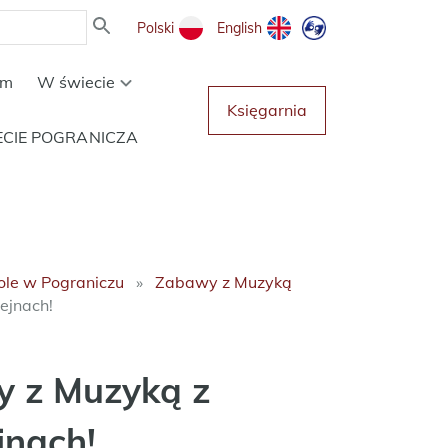
Polski
English
um
W świecie
Księgarnia
ECIE POGRANICZA
ole w Pograniczu
Zabawy z Muzyką
ejnach!
 z Muzyką z
jnach!