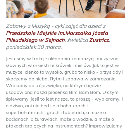
Zabawy z Muzyką - cykl zajęć dla dzieci z
Przedszkole Miejskie im.Marszałka Józefa
Piłsudskiego w Sejnach
, świetlica
Zustricz
,
poniedziałek 30 marca.
Jesteśmy w trakcje układania kompozycji muzyczno-
słownych w orkiestrze krówek i misiów. Jak to jest w
muzyce, cienko to wysoko, grubo to nisko - przysiady i
skaczemy do nieba. Rytm i zabawa w zamrażanie.
Wracamy do trójdźwięku, na którym będzie
usadowiona nasza piosenka Bim Bam Bom. O czym
śpiewamy, jeśli to jest nasze, to proszę - wybieramy. I
o dziwo, ani nie będzie o bohaterach i
superbohaterach i grach i tabletach, a może o
bocianach, o żurawiach, może o wodzie, a może o
ptakach grających na instrumentach? Improwizujemy i