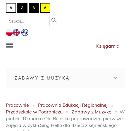
A
A
A
A
Księgarnia
ZABAWY Z MUZYKĄ
Pracownie
Pracownia Edukacji Regionalnej
Przedszkole w Pograniczu
Zabawy z Muzyką
W
piątek, 10 marca Ola Bilińska poprowadziła pierwsze
zajęcia w cyklu Sing Hello dla dzieci z sejneńskiego