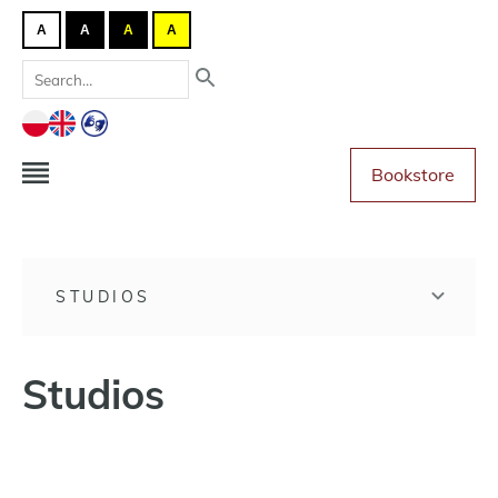
A
A
A
A
Bookstore
STUDIOS
Studios