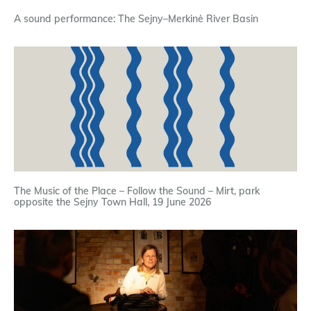
A sound performance: The Sejny–Merkinė River Basin
The Music of the Place – Follow the Sound – Mirt, park
opposite the Sejny Town Hall, 19 June 2026