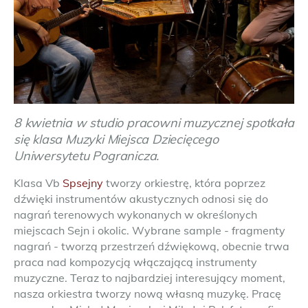
8 kwietnia w studio pracowni muzycznej spotkała
się klasa Muzyki Miejsca Dziecięcego
Uniwersytetu Pogranicza.
Klasa Vb
Spsejny
tworzy orkiestrę, która poprzez
dźwięki instrumentów akustycznych odnosi się do
nagrań terenowych wykonanych w określonych
miejscach Sejn i okolic. Wybrane sample - fragmenty
nagrań - tworzą przestrzeń dźwiękową, obecnie trwa
praca nad kompozycją włączającą instrumenty
muzyczne. Teraz to najbardziej interesujący moment,
nasza orkiestra tworzy nową własną muzykę. Pracę