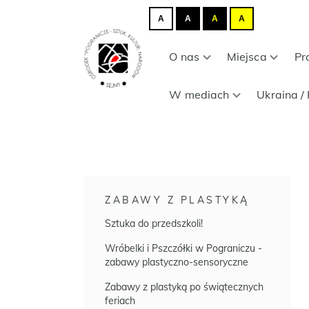
A
A
A
A
O nas
Miejsca
Pr
W mediach
Ukraina / 
ZABAWY Z PLASTYKĄ
Sztuka do przedszkoli!
Wróbelki i Pszczółki w Pograniczu -
zabawy plastyczno-sensoryczne
Zabawy z plastyką po świątecznych
feriach