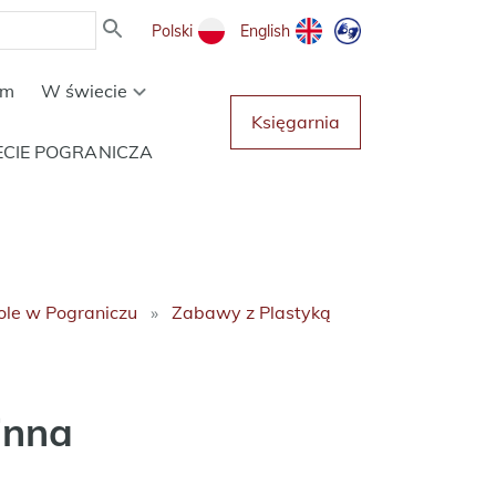
Polski
English
um
W świecie
Księgarnia
ECIE POGRANICZA
ole w Pograniczu
Zabawy z Plastyką
inna