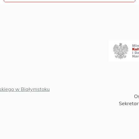
kiego w Białymstoku
Oś
Sekretar