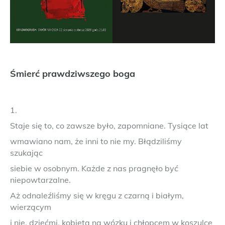
Śmierć prawdziwszego boga
1.
Staje się to, co zawsze było, zapomniane. Tysiące lat
wmawiano nam, że inni to nie my. Błądziliśmy
szukając
siebie w osobnym. Każde z nas pragnęło być
niepowtarzalne.
Aż odnaleźliśmy się w kręgu z czarną i białym,
wierzącym
i nie, dziećmi, kobietą na wózku i chłopcem w koszulce