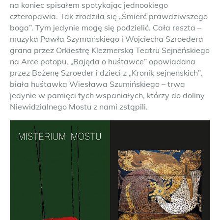
na koniec spisałem spotykając jednookiego
czteropawia. Tak zrodziła się „Śmierć prawdziwszego
boga”. Tym jedynie mogę się podzielić. Cała reszta –
muzyka Pawła Szymańskiego i Wojciecha Szroedera
grana przez Orkiestrę Klezmerską Teatru Sejneńskiego
na Arce potopu, „Bajęda o huśtawce” opowiadana
przez Bożenę Szroeder i dzieci z „Kronik sejneńskich”,
biała huśtawka Wiesława Szumińskiego – trwa
jedynie w pamięci tych wspaniałych, którzy do doliny
Niewidzialnego Mostu z nami zstąpili.