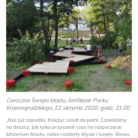
Coroczne Święto Mostu, Amfiteatr Parku
Krasnogrudzkiego, 22 sierpnia 2020; godz. 21.00
„Noc już zapadła. Księżyc szedł do pełni. Czekaliśmy
na deszcz. Jak tylko przyszedł czas na rozpoczęcie
Misterium Mostu, niebo rozdarły błyski i lunęło. Słowo